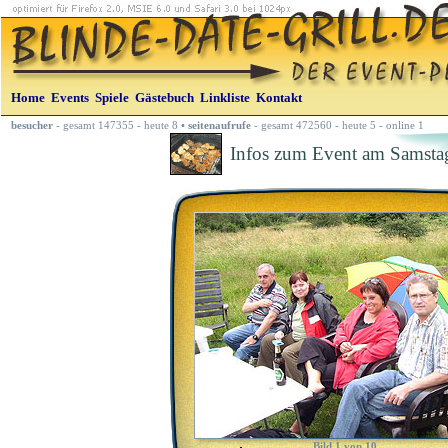
Home
Events
Spiele
Gästebuch
Linkliste
Kontakt
besucher
- gesamt 147355 - heute 8
•
seitenaufrufe
- gesamt 472560 - heute 5 - online 1
Infos zum Event am Samstag