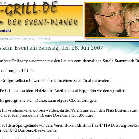
ontakt
esamt 472575 - heute 20 - online 1
s zum Event am Samstag, den 28. Juli 2007