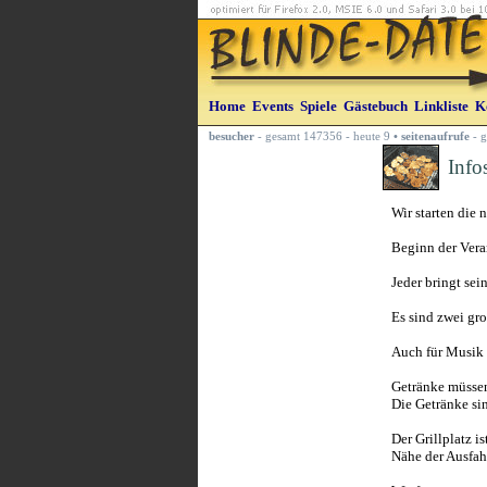
Home
Events
Spiele
Gästebuch
Linkliste
K
besucher
- gesamt 147356 - heute 9
•
seitenaufrufe
- g
Info